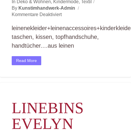
In
Deko & Wohnen
,
Kindermode
,
Textil
By
Kunstimhandwerk-Admin
Für
Kommentare Deaktiviert
Edgart
Petra
leinenekleider+leinenaccessoires+kinderkleide
Gadasová
taschen, kissen, topfhandschuhe,
handtücher....aus leinen
Read More
LINEBINS
EVELYN