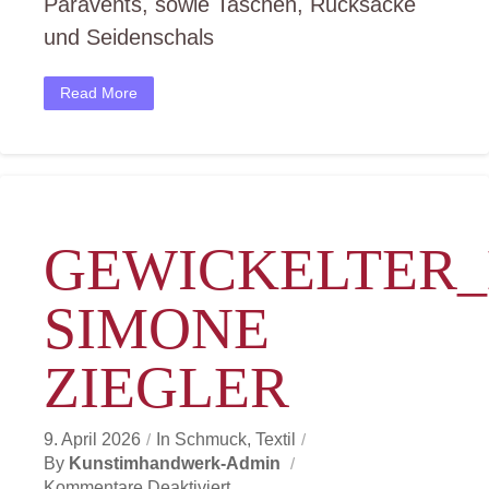
Paravents, sowie Taschen, Rucksäcke
A.
und Seidenschals
Maria
Starkbaum-
Rathner
Read More
GEWICKELTER
SIMONE
ZIEGLER
9. April 2026
In
Schmuck
,
Textil
By
Kunstimhandwerk-Admin
Für
Kommentare Deaktiviert