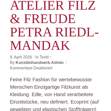
ATELIER FILZ
& FREUDE
PETRA RIEDL-
MANDAK
9. April 2026
In
Textil
By
Kunstimhandwerk-Admin
Für
Kommentare Deaktiviert
Atelier
FILZ
Feine Filz Fashion für wertebewusste
&
Menschen Einzigartige Filzkunst als
FREUDE
Kleidung. Edle, von Hand verarbeitete
Petra
Riedl-
Einzelstücke, neu definiert. Ecoprint (auf
Mandak
gewebten und elastischen Stoffträgern)