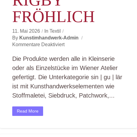
RIGBY
FRÖHLICH
11. Mai 2026
In
Textil
By
Kunstimhandwerk-Admin
Für
Kommentare Deaktiviert
Gabriele
Rigby
Die Produkte werden alle in Kleinserie
FRÖHLICH
oder als Einzelstücke im Wiener Atelier
gefertigt. Die Unterkategorie sin | gu | lär
ist mit Kunsthandwerkselementen wie
Stoffmaletei, Siebdruck, Patchwork,...
Read More