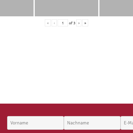
«
‹
of
3
›
»