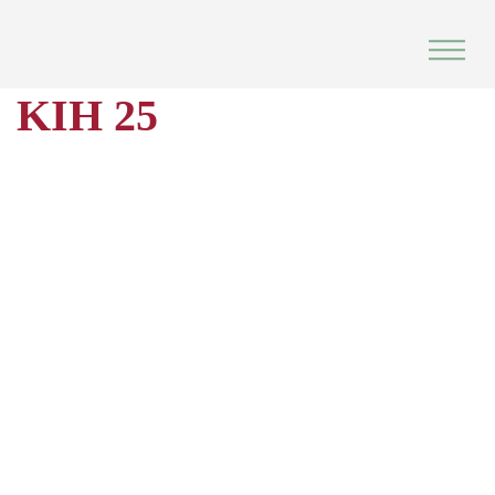
Skip
to
content
KIH 25