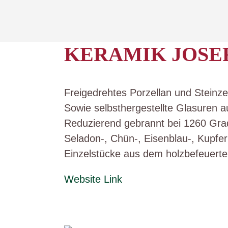
Skip
to
content
KERAMIK JOSE
Freigedrehtes Porzellan und Stein
Sowie selbsthergestellte Glasuren a
Reduzierend gebrannt bei 1260 Gra
Seladon-, Chün-, Eisenblau-, Kupfer
Einzelstücke aus dem holzbefeuer
Website Link