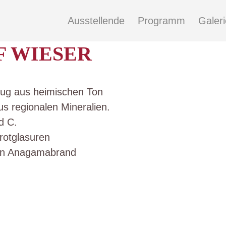
Ausstellende
Programm
Galeri
F WIESER
zeug aus heimischen Ton
us regionalen Mineralien.
d C.
rotglasuren
ten Anagamabrand